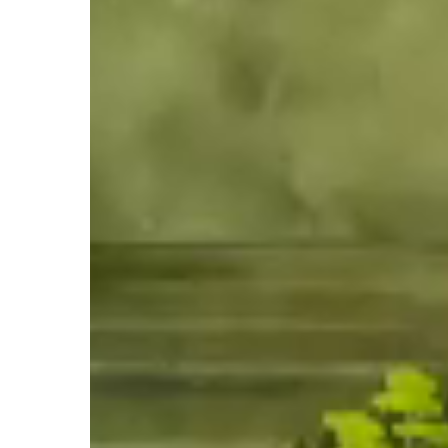
経』
『法
華
文
句』
講
義」
第
75
回
講
座
報
告