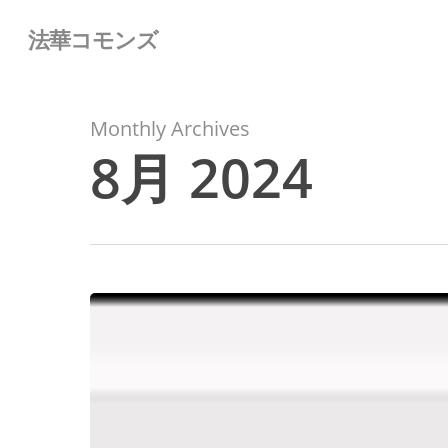
Skip
法華コモンズ
to
main
content
Monthly Archives
8月 2024
一
日
集
中
講