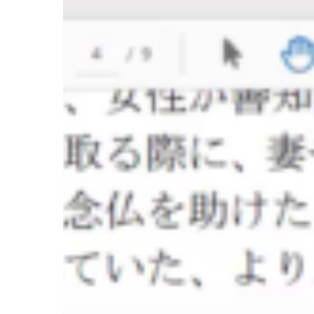
座
「臨
終
行
儀
の
今
―
変
貌
す
る
死