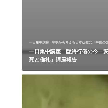
一日集中講座
歴史から考える日本仏教⑪「中世の
一日集中講座「臨終行儀の今―
死と儀礼」講座報告
講
座
「『法
華