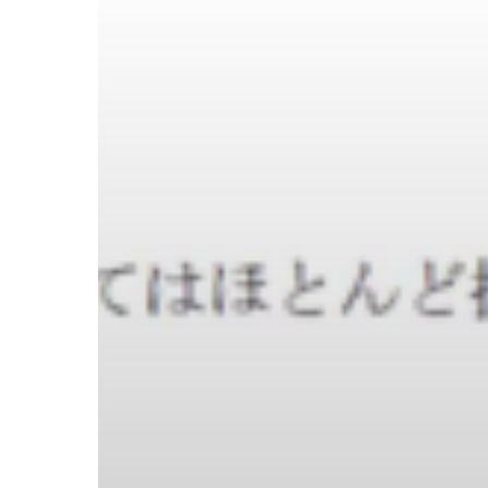
と
儀
礼」
講
座
報
告