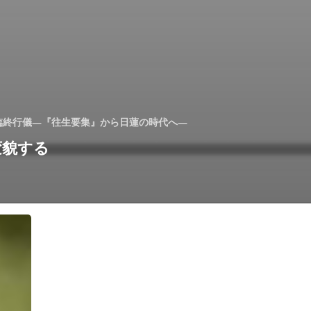
臨終行儀―『往生要集』から日蓮の時代へ―
変貌する