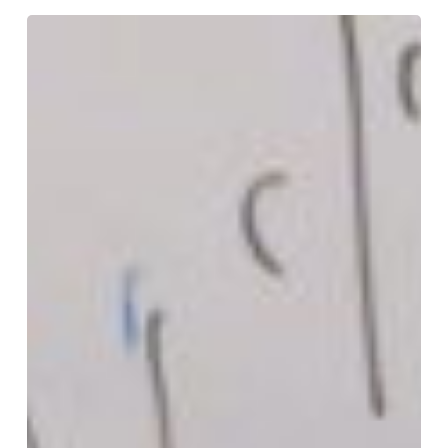
2018
年
度：
法
華
仏
教
講
座
「第
3
講：
日