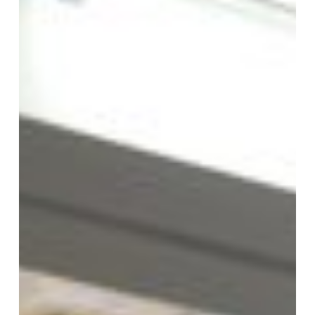
華
経』
『法
華
文
句』
講
義」
第
9
回
講
座