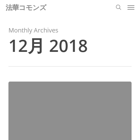
Men
Skip
法華コモンズ
search
to
main
Monthly Archives
content
12月 2018
講
座
「歴
史
か
ら