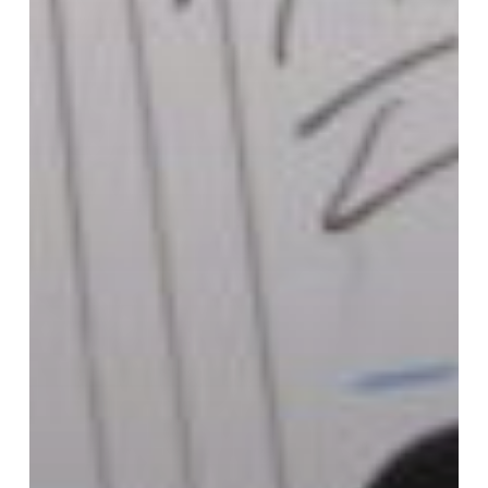
基
体
説
か」