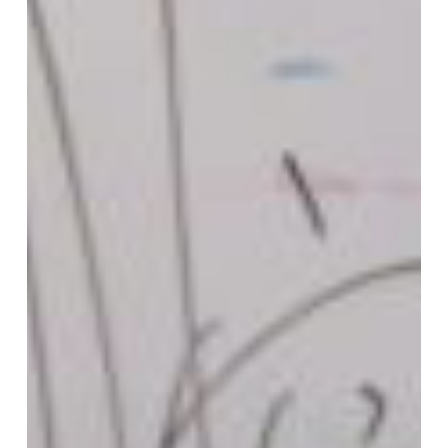
蓮
聖
人
の
本
仏
論
は
仏
教
に
非
ざ
る