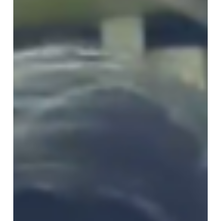
考
え
る
日
本
仏
教
⑫
中
世
社
会
と