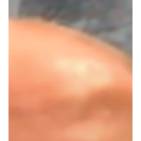
Ⅳ
ー」
第
1
講
（通
算
第
13
講）
講
義
報
告