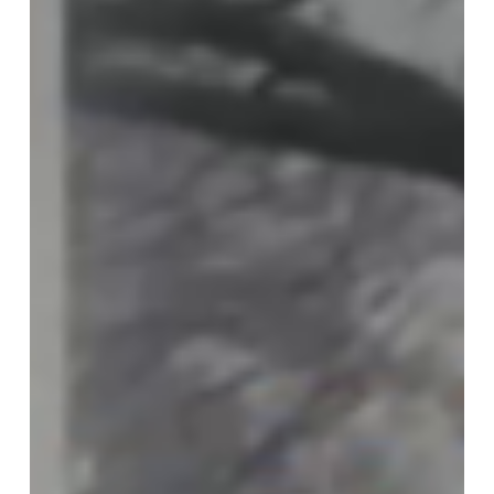
再
考
②―『大
乗
起
信
論』
を
手
掛
か
り
に