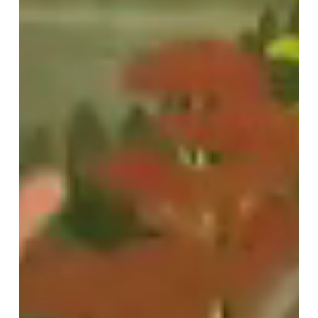
華
文
句』
講
義」
第
83
回
講
座