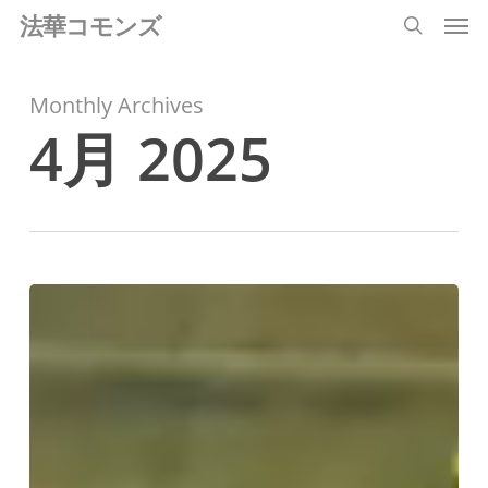
Men
Skip
法華コモンズ
search
to
main
Monthly Archives
content
4月 2025
講
座
「『法
華
経』
『法