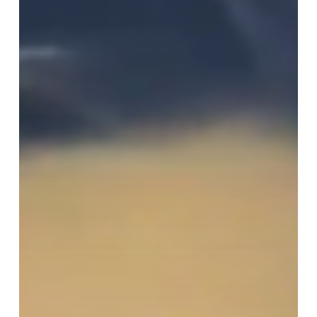
寺
社
の
諸
相」
第
1
回
講
座
報
告