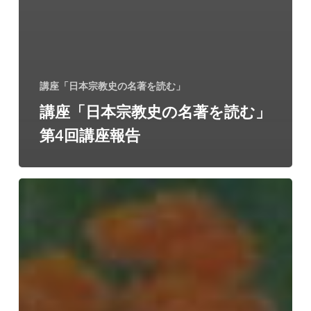
講座「日本宗教史の名著を読む」
講座「日本宗教史の名著を読む」
第4回講座報告
講
座
「仏
教
説
話