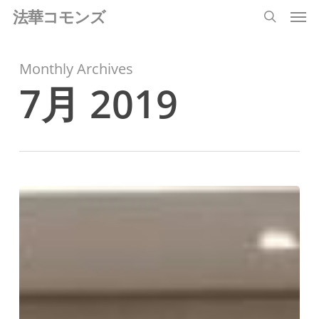
Men
Skip
法華コモンズ
search
to
main
Monthly Archives
content
7月 2019
講
座
「『法
華
経』
『法