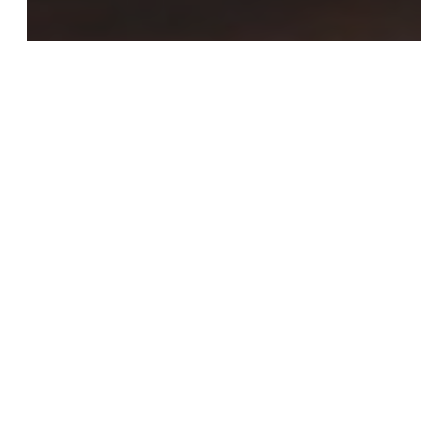
講座「仏教説話の世界」
講座「仏教説話の世界」第4回講
座報告
最近の投稿
法華仏教講座」第4回 「日蓮の世界認識とその
意義」報告