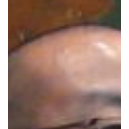
の
世
界」
第
4
回
講
座
報
告