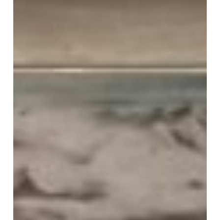
華
文
句』
講
義」
第
15
回
講
座
報
告