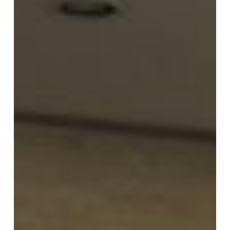
⑦「初
期
仏
教
研
究
－
仏
滅
年
代
論・
経
典