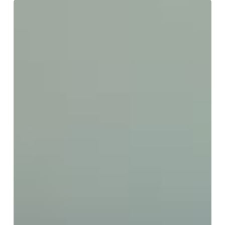
講
座
⑦「初
期
仏
教
研
究
－
仏
滅
年
代
論・