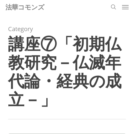
Men
Skip
法華コモンズ
search
to
main
Category
content
講座⑦「初期仏
教研究－仏滅年
代論・経典の成
立－」