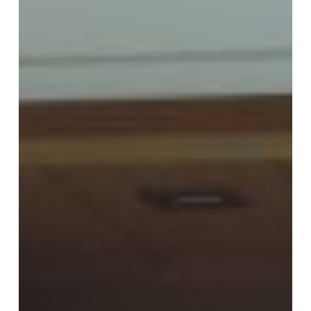
経
典
の
成
立
－」
第
6
回
講
座
報
告