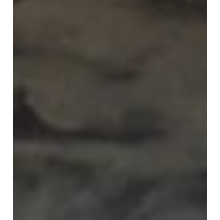
教
研
究
－
仏
滅
年
代
論・
経
典
の
成