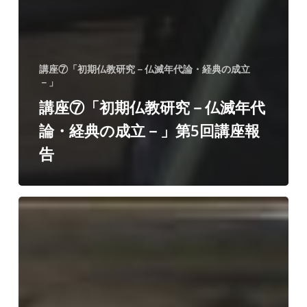
講座⑦「初期仏教研究－仏滅年代論・経典の成立
－」
講座⑦「初期仏教研究－仏滅年代
論・経典の成立－」第5回講座報
告
講
座
⑦「初
期
仏