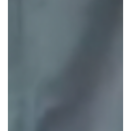
蓮
霊
跡
の
再
認
識
と
顕
彰
の
歴
史」