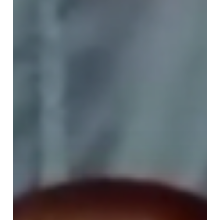
第
１
講
オ
ン
ラ
イ
ン
講
座