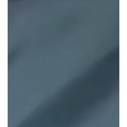
霊
跡
の
再
認
識
と
顕
彰
の
歴
史」
第