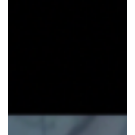
蓮
霊
跡
の
再
認
識
と
顕
彰
の
歴
史」
第