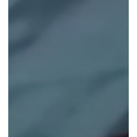
３
講
オ
ン
ラ
イ
ン
講
座