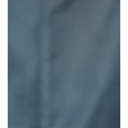
２
講
オ
ン
ラ
イ
ン
講
座