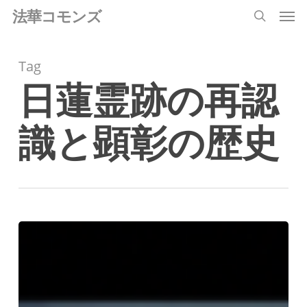
Men
Skip
法華コモンズ
search
to
main
Tag
content
日蓮霊跡の再認
識と顕彰の歴史
講
座
「日
蓮