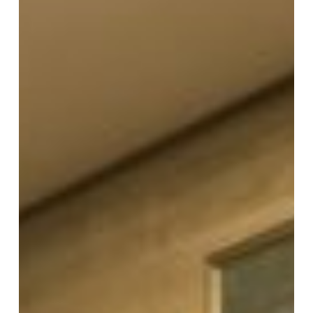
大
平
宏
龍
先
生
『慶
林
日
隆
教
学
の