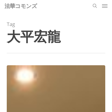
Men
Skip
法華コモンズ
search
to
main
Tag
content
大平宏龍
半
日
集
中
講
座・