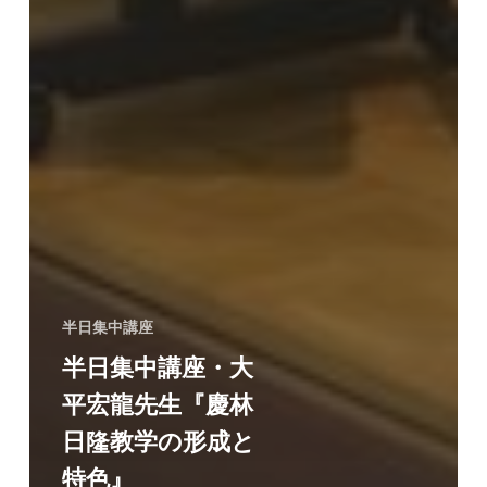
半日集中講座
半日集中講座・大
平宏龍先生『慶林
日隆教学の形成と
特色』