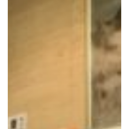
形
成
と
特
色』