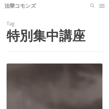
Men
Skip
法華コモンズ
search
to
main
Tag
content
特別集中講座
後
期
特
別
集
中