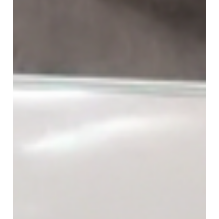
講
座
第
一
講