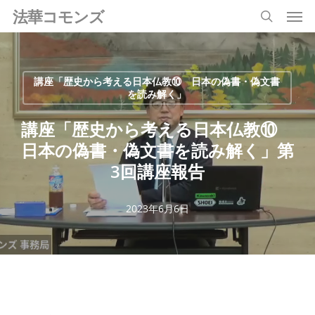
Men
Skip
法華コモンズ
search
to
main
content
講座「歴史から考える日本仏教⑩ 日本の偽書・偽文書
を読み解く」
講座「歴史から考える日本仏教⑩
日本の偽書・偽文書を読み解く」第
3回講座報告
2023年6月6日