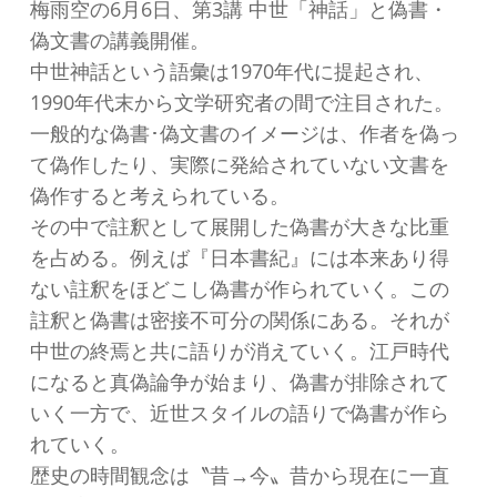
梅雨空の6月6日、第3講 中世「神話」と偽書・
偽文書の講義開催。
中世神話という語彙は1970年代に提起され、
1990年代末から文学研究者の間で注目された。
一般的な偽書･偽文書のイメージは、作者を偽っ
て偽作したり、実際に発給されていない文書を
偽作すると考えられている。
その中で註釈として展開した偽書が大きな比重
を占める。例えば『日本書紀』には本来あり得
ない註釈をほどこし偽書が作られていく。この
註釈と偽書は密接不可分の関係にある。それが
中世の終焉と共に語りが消えていく。江戸時代
になると真偽論争が始まり、偽書が排除されて
いく一方で、近世スタイルの語りで偽書が作ら
れていく。
歴史の時間観念は〝昔→今〟昔から現在に一直