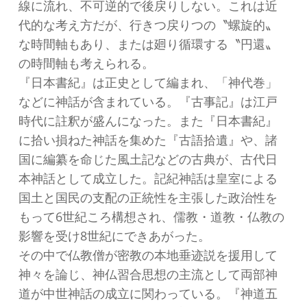
線に流れ、不可逆的で後戻りしない。これは近
代的な考え方だが、行きつ戻りつの〝螺旋的〟
な時間軸もあり、または廻り循環する〝円還〟
の時間軸も考えられる。
『日本書紀』は正史として編まれ、「神代巻」
などに神話が含まれている。『古事記』は江戸
時代に註釈が盛んになった。また『日本書紀』
に拾い損ねた神話を集めた『古語拾遺』や、諸
国に編纂を命じた風土記などの古典が、古代日
本神話として成立した。記紀神話は皇室による
国土と国民の支配の正統性を主張した政治性を
もって6世紀ころ構想され、儒教・道教・仏教の
影響を受け8世紀にできあがった。
その中で仏教僧が密教の本地垂迹説を援用して
神々を論じ、神仏習合思想の主流として両部神
道が中世神話の成立に関わっている。『神道五