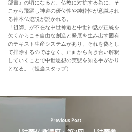
部書』の頃になると、仏教に対抗する為に、そ
こから飛躍し神道の優位性や純粋性が意識され
る神本仏迹説が説かれる。
「祖師」が不在な中世神道と中世神話が正統を
欠くからこそ自由な創造と発展を生み出す固有
のテキスト生産システムがあり、それを偽とし
て排除するのではなく、正面から向き合い解釈
していくことで中世思想の実態を知る手がかり
となる。（担当スタップ）
Previous Post
「法華仏教講座」第3回 「法華義