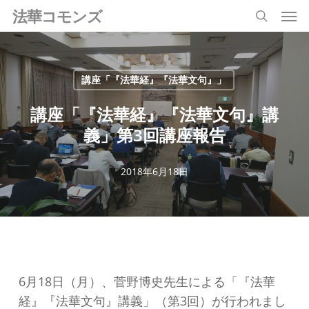
Men
Skip
法華コモンズ
search
to
main
content
講座「『法華経』『法華文句』」
講座「『法華経』『法華文句』講
義」第3回講座報告
2018年6月18日
6月18日（月）、菅野博史先生による「『法華
経』『法華文句』講義」（第3回）が行われまし