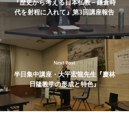
『歴史から考える日本仏教－鎌倉時
代を射程に入れて』第3回講座報告
Next Post
半日集中講座・大平宏龍先生『慶林
日隆教学の形成と特色』