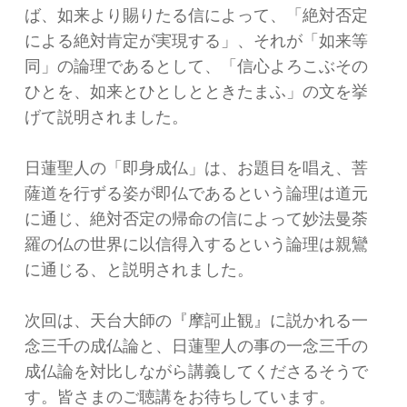
ば、如来より賜りたる信によって、「絶対否定
による絶対肯定が実現する」、それが「如来等
同」の論理であるとして、「信心よろこぶその
ひとを、如来とひとしとときたまふ」の文を挙
げて説明されました。
日蓮聖人の「即身成仏」は、お題目を唱え、菩
薩道を行ずる姿が即仏であるという論理は道元
に通じ、絶対否定の帰命の信によって妙法曼荼
羅の仏の世界に以信得入するという論理は親鸞
に通じる、と説明されました。
次回は、天台大師の『摩訶止観』に説かれる一
念三千の成仏論と、日蓮聖人の事の一念三千の
成仏論を対比しながら講義してくださるそうで
す。皆さまのご聴講をお待ちしています。