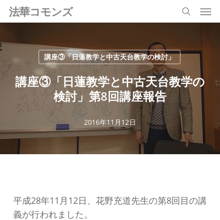
Men
Skip
法華コモンズ
search
to
main
content
講座③「日蓮教学と中古天台教学の検討」
講座③「日蓮教学と中古天台教学の
検討」第8回講座報告
2016年11月12日
平成28年11月12日、花野充道先生の第8回目の講
義が行われました。