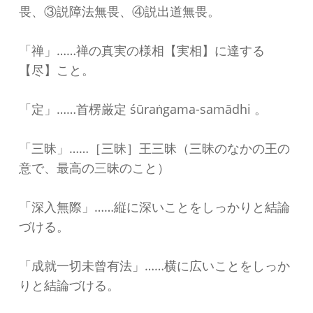
畏、③説障法無畏、④説出道無畏。
「禅」……禅の真実の様相【実相】に達する
【尽】こと。
「定」……首楞厳定 śūraṅgama-samādhi 。
「三昧」……［三昧］王三昧（三昧のなかの王の
意で、最高の三昧のこと）
「深入無際」……縦に深いことをしっかりと結論
づける。
「成就一切未曾有法」……横に広いことをしっか
りと結論づける。