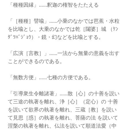
「種種因縁」……釈迦の権智をたたえる
「［種種］譬喩」……小乗のなかでは芭蕉・水粒
を比喩とし、大乗のなかでは乾［闥婆］城 （ｹﾝ
ﾀﾞﾂﾊﾞｼﾞｮｳ）・鏡・幻などを比喩とする。
「広演［言教］」……一法から無量の意義を出す
ことができるのである。
「無数方便」……七種の方便である。
「引導衆生令離諸著」……散［心］の十善を説い
て三途の執著を離れ、浄［心］（定心）の 十善
を説いて欲界の執著を離れ、三蔵［教］を説い
て見思［惑］の執著を離れ、菩薩の法 を説いて
涅槃の執著を離れ、仏法を説いて順道法愛（中