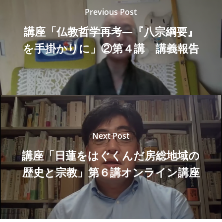
Previous Post
講座「仏教哲学再考―『八宗綱要』
を手掛かりに」②第４講 講義報告
Next Post
講座「日蓮をはぐくんだ房総地域の
歴史と宗教」第６講オンライン講座