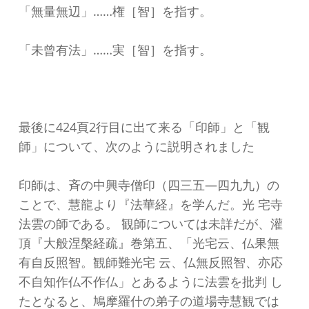
「無量無辺」……権［智］を指す。
「未曾有法」……実［智］を指す。
最後に424頁2行目に出て来る「印師」と「観
師」について、次のように説明されました
印師は、斉の中興寺僧印（四三五―四九九）の
ことで、慧龍より『法華経』を学んだ。光 宅寺
法雲の師である。 観師については未詳だが、灌
頂『大般涅槃経疏』巻第五、「光宅云、仏果無
有自反照智。観師難光宅 云、仏無反照智、亦応
不自知作仏不作仏」とあるように法雲を批判 し
たとなると、鳩摩羅什の弟子の道場寺慧観では