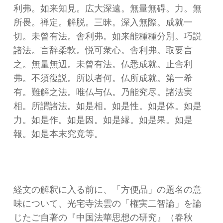
利弗。如来知見。広大深遠。無量無碍。力。無
所畏。禅定。解脱。三昧。深入無際。成就一
切。未曾有法。舎利弗。如来能種種分別。巧説
諸法。言辞柔軟。悦可衆心。舎利弗。取要言
之。無量無辺。未曾有法。仏悉成就。止舎利
弗。不須復説。所以者何。仏所成就。第一希
有。難解之法。唯仏与仏。乃能究尽。諸法実
相。所謂諸法。如是相。如是性。如是体。如是
力。如是作。如是因。如是縁。如是果。如是
報。如是本末究竟等。
経文の解釈に入る前に、「方便品」の題名の意
味について、光宅寺法雲の「権実二智論」を論
じたご自著の『中国法華思想の研究』（春秋