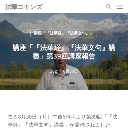
Men
Skip
法華コモンズ
search
to
main
content
講座「『法華経』『法華文句』」
講座「『法華経』『法華文句』講
義」第39回講座報告
2021年8月30日
去る8月30日（月）午後6時半より第39回「『法
華経』『法華文句』講義」が開催されました。