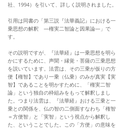
社、1994）を引いて、詳しく説明されました。
引用は同書の「第三説『法華義記』における一
乗思想の解釈 ―権実二智論と因果論―」で
す。
その説明ですが、『法華経』は一乗思想を明ら
かにするために、声聞・縁覚・菩薩の三乗思想
を説いています。法雲は、その三乗が仮りの方
便【権智】であり一乗（仏乗）のみが真実【実
智】であることを明かすために、「権実二智
論」という独自の枠組みをもって解釈しまし
た。つまり法雲は、『法華経』おける三乗と一
乗との関係を、仏の智の二側面すなわち「権智
＝方便智」と「実智」という視点から解釈し
た、ということでした。この「方便」の意味を