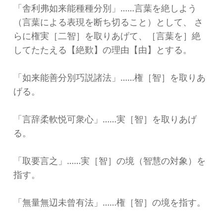
「舎利弗如来能種種分別」……言葉を絶しよう
（言葉による表現を断ち切ること）として、 さ
らに権実［二智］を取りあげて、［言葉を］絶
してたたえる【絶歎】の理由【由】とする。
「如来能善分別巧説諸法」……権［智］を取りあ
げる。
「言辞柔軟悦可衆心」……実［智］を取りあげ
る。
「取要言之」……実［智］の境（智慧の対象）を
指す。
「無量無辺未曾有法」……権［智］の境を指す。