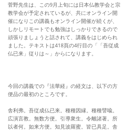
菅野先生は、この9月上旬には日本仏教学会と宗
教学会が予定されているが、共にオンライン開
催になりこの講義もオンライン開催が続くが、
しかしリモートでも勉強はしっかりできるので
頑張りましょうと話されて、講義をはじめられ
ました。テキストは418頁の4行目の「「吾従成
仏已来」従りは～」からになります。
今回の講義での『法華経』の経文は、以下の方
便品の最初のところです。
舎利弗。吾従成仏已来。種種因縁。種種譬喩。
広演言教。無数方便。引導衆生。令離諸著。所
以者何。如来方便。知見波羅蜜。皆已具足。舎