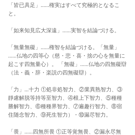
「皆已具足」……権実はすべて究極的となるこ
と。
「如来知見広大深遠」……実智を結論づける。
「無量無礙」……権智を結論づける。「無量」
……仏地の四等心（慈・悲・喜・捨の心を無量に
起こす四無量心）。 「無礙」……仏地の四無礙辯
（法・義・辞・楽説の四無礙辯）。
「力」…十力 ①処非処智力、②業異熟智力、③
靜慮解脱等持等至智力、④根上下智力、⑤種種
勝解智力、⑥種種界智力、⑦遍趣行智力、⑧宿
住随念智力、⑨死生智力）・⑩漏尽智力。
「畏」……四無所畏 ①正等覚無畏、②漏永尽無