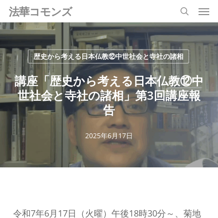
Men
Skip
法華コモンズ
search
to
main
content
歴史から考える日本仏教⑫中世社会と寺社の諸相
講座「歴史から考える日本仏教⑫中
世社会と寺社の諸相」第3回講座報
告
2025年6月17日
令和7年6月17日（火曜）午後18時30分～、菊地