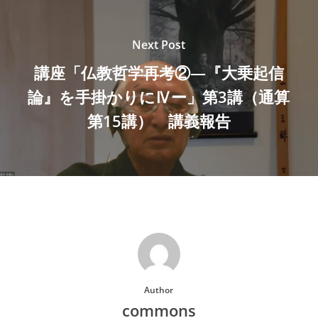
Next Post
講座「仏教哲学再考②―『大乗起信
論』を手掛かりにⅣー」第3講（通算
第15講） 講義報告
Author
commons