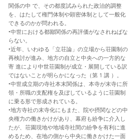
関係の中 で、その都度試みられた政治的調整
を、はたして権門体制や顕密体制として一般化
できるのかが問われる。
•中世における都鄙関係の再評価がなされねばな
らない。
•近年、いわゆる「立荘論」の立場から荘園制の
再検討が進み、地方の自立と中央への一方的な
寄 進により中世荘園制が成立・展開している訳
ではないことが明らかになった（第 1 講 ）。
•中世成立期の寺社本末関係は、本寺が末寺に所
領・所職の支配権を及ぼしているように荘園制
に乗る形で形成されている。
•地方寺社の末寺化にもまた、院や摂関などの中
央権力の働きかけがあり、幕府も紛争に介入し
たが、荘園現地や地域寺社間の紛争を有利に進
めるため、在地の側から中央に働きかけた一面