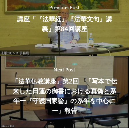
Previous Post
講座「『法華経』『法華文句』講
義」第84回講座
Next Post
「法華仏教講座」第2回 「写本で伝
来した日蓮の御書における真偽と系
年ー『守護国家論』の系年を中心に
ー」報告