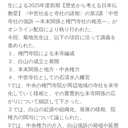
生による2025年度前期【歴史から考える日本仏
教⑫】〈中世社会と寺社の諸相〉の第2講「中世
寺社の強訴 ―本末関係と権門寺社の相克―」が
オンライン配信により執り行われた。
今回、菊地先生は、以下の項目に沿って講義を
進められた。
１、権門寺院による末寺編成
２、白山の成立と展開
３、本末関係と地方・中央権力
４、中世寺社としての石清水八幡宮
1では、中央の権門寺院が周辺地域の寺社を末寺
化していく様相と、その重曹的な末寺関係の広
がりについて細説して下さった。
２では、白山の起源や組織化、発展の様相、院
権力の関与について論じられた。
3では、中央権力の介入、白山強訴の発端や延暦