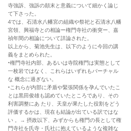
寺強訴、強訴の顛末と意義について細かく論じ
て下さった。
4では、石清水八幡宮の組織や祭祀と石清水八幡
宮領、興福寺との相論ー権門寺社の衝突ー、嘉
禎年間の相論について詳論された。
以上から、菊池先生は、以下のように今回の講
義をまとめられた。
•権門寺社内部、あるいは寺院権門は実態として
一枚岩ではなく、これらはいずれもバーチャル
な 概念に過ぎない。
•これらが内部に矛盾や緊張関係を孕んでいたこ
とは黒田俊雄も認めていたところであり、その
利害調整にあ たり、天皇が果たした役割をどう
評価するかは、現在も結論が出ている訳ではな
い 。→ 摂政以下、みずからも権門の長として権
門寺社を氏寺・氏社に抱えているような複雑な