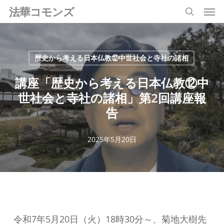
Men
Skip
法華コモンズ
search
to
main
content
歴史から考える日本仏教⑫中世社会と寺社の諸相
講座「歴史から考える日本仏教⑫中
世社会と寺社の諸相」第2回講座報
告
2025年5月20日
令和7年5月20日（火）18時30分～、菊地大樹先