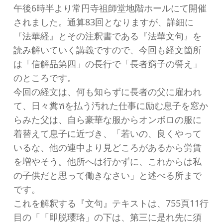
午後6時半より常円寺祖師堂地階ホールにて開催
されました。通算83回となりますが、詳細に
『法華経』とその注釈書である『法華文句』を
読み解いていく講義ですので、今回も経文箇所
は「信解品第四」の長行で「長者窮子の譬え」
のところです。
今回の経文は、何も知らずに長者の父に雇われ
て、日々糞ሽを払う汚れた仕事に励む息子を窓か
らみた父は、自ら豪華な服からオンボロの服に
着替えて息子に近づき、「若いの、良くやって
いるな、他の連中より見どころがあるから労賃
を増やそう。他所へは行かずに、これからは私
の子供だと思って働きなさい」と述べる所まで
です。
これを解釈する『文句』テキストは、755頁11行
目の「「即脱瓔珞」の下は、第三に是れ先に須