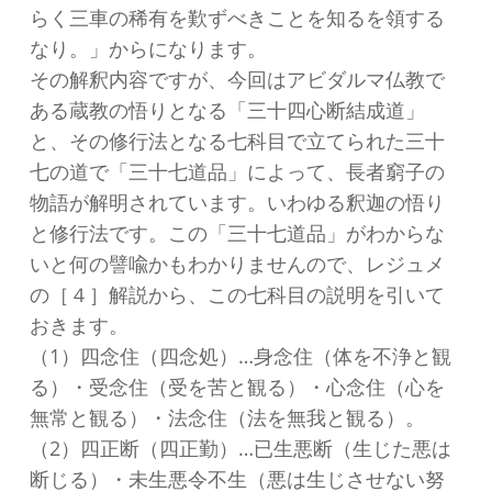
らく三車の稀有を歎ずべきことを知るを領する
なり。」からになります。
その解釈内容ですが、今回はアビダルマ仏教で
ある蔵教の悟りとなる「三十四心断結成道」
と、その修行法となる七科目で立てられた三十
七の道で「三十七道品」によって、長者窮子の
物語が解明されています。いわゆる釈迦の悟り
と修行法です。この「三十七道品」がわからな
いと何の譬喩かもわかりませんので、レジュメ
の［４］解説から、この七科目の説明を引いて
おきます。
（1）四念住（四念処）…身念住（体を不浄と観
る）・受念住（受を苦と観る）・心念住（心を
無常と観る）・法念住（法を無我と観る）。
（2）四正断（四正勤）…已生悪断（生じた悪は
断じる）・未生悪令不生（悪は生じさせない努