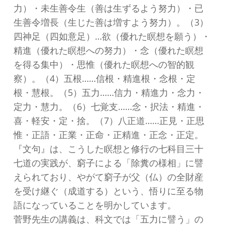
力）・未生善令生（善は生ずるよう努力）・已
生善令増長（生じた善は増すよう努力）。（3）
四神足（四如意足）…欲（優れた瞑想を願う）・
精進（優れた瞑想への努力）・念（優れた瞑想
を得る集中）・思惟（優れた瞑想への智的観
察）。（4）五根……信根・精進根・念根・定
根・慧根。（5）五力……信力・精進力・念力・
定力・慧力。（6）七覚支……念・択法・精進・
喜・軽安・定・捨。（7）八正道……正見・正思
惟・正語・正業・正命・正精進・正念・正定。
『文句』は、こうした瞑想と修行の七科目三十
七道の実践が、窮子による「除糞の様相」に譬
えられており、やがて窮子が父（仏）の全財産
を受け継ぐ（成道する）という、悟りに至る物
語になっていることを明かしています。
菅野先生の講義は、科文では「五力に譬う」の