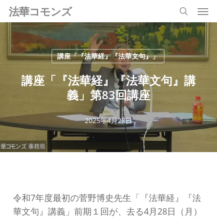
Men
Skip
法華コモンズ
search
to
main
content
講座「『法華経』『法華文句』」
講座「『法華経』『法華文句』講
義」第83回講座
2025年4月28日
令和7年度最初の菅野博史先生「『法華経』『法
華文句』講義」前期１回が、去る4月28日（月）