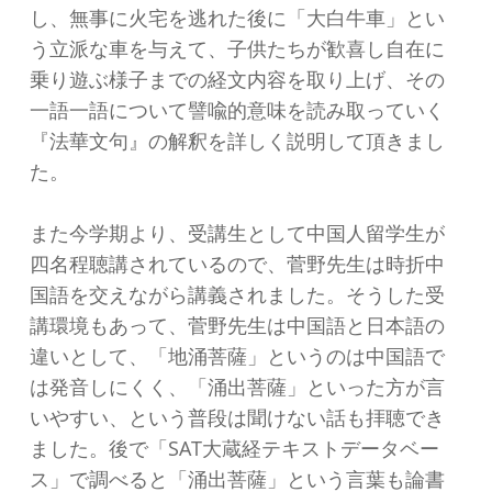
し、無事に火宅を逃れた後に「大白牛車」とい
う立派な車を与えて、子供たちが歓喜し自在に
乗り遊ぶ様子までの経文内容を取り上げ、その
一語一語について譬喩的意味を読み取っていく
『法華文句』の解釈を詳しく説明して頂きまし
た。
また今学期より、受講生として中国人留学生が
四名程聴講されているので、菅野先生は時折中
国語を交えながら講義されました。そうした受
講環境もあって、菅野先生は中国語と日本語の
違いとして、「地涌菩薩」というのは中国語で
は発音しにくく、「涌出菩薩」といった方が言
いやすい、という普段は聞けない話も拝聴でき
ました。後で「SAT大蔵経テキストデータベー
ス」で調べると「涌出菩薩」という言葉も論書