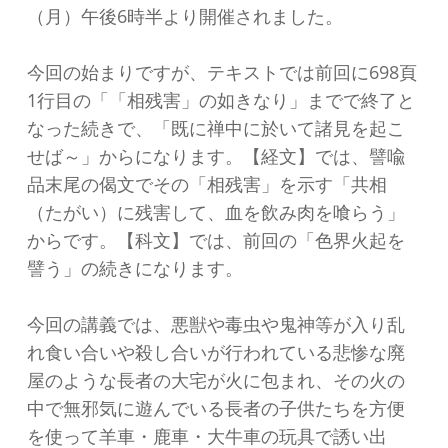
（月）午後6時半より開催されました。
今回の始まりですが、テキストでは前回に698頁
1行目の「「相残害」の如きなり」までで終了と
なった続きで、「既に禅中に於いて諸見を起こ
せば～」からになります。【経文】では、譬喩
品末尾の偈文でその「相残害」を示す「共相
（たがい）に残害して、血を飲み肉を喰らう」
からです。【科文】では、前回の「色界火起を
譬う」の続きになります。
今回の講義では、悪獣や毒虫や鬼神等が入り乱
れ食い合いや殺し合いが行われている悲惨な廃
屋のような長者の大宅が火に包まれ、その火の
中で無邪気に遊んでいる長者の子供たちを方便
を使って羊車・鹿車・大牛車の玩具で誘い出