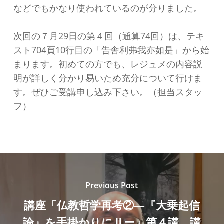
などでもかなり使われているのが分りました。
次回の７月29日の第４回（通算74回）は、テキ
スト704頁10行目の「告舎利弗我亦如是」から始
まります。初めての方でも、レジュメの内容説
明が詳しく分かり易いため充分について行けま
す。ぜひご受講申し込み下さい。（担当スタッ
フ）
Previous Post
講座「仏教哲学再考②―『大乗起信
論』を手掛かりにⅡー」第４講 講