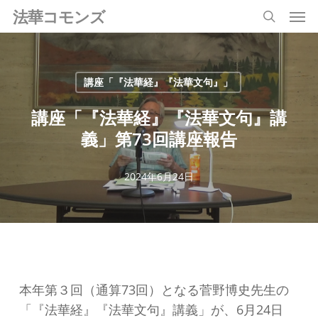
Men
Skip
法華コモンズ
search
to
main
content
講座「『法華経』『法華文句』」
講座「『法華経』『法華文句』講
義」第73回講座報告
2024年6月24日
本年第３回（通算73回）となる菅野博史先生の
「『法華経』『法華文句』講義」が、6月24日