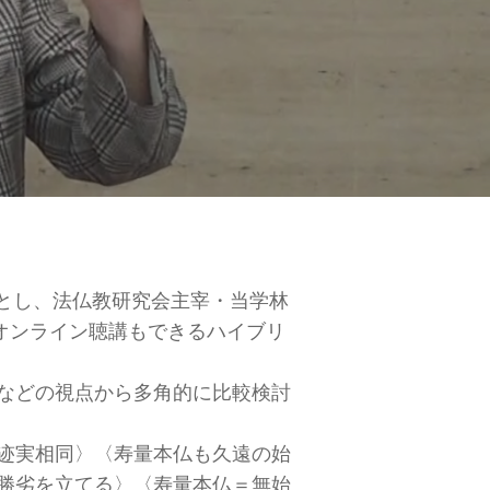
場とし、法仏教研究会主宰・当学林
オンライン聴講もできるハイブリ
などの視点から多角的に比較検討
迹実相同〉〈寿量本仏も久遠の始
勝劣を立てる〉〈寿量本仏＝無始