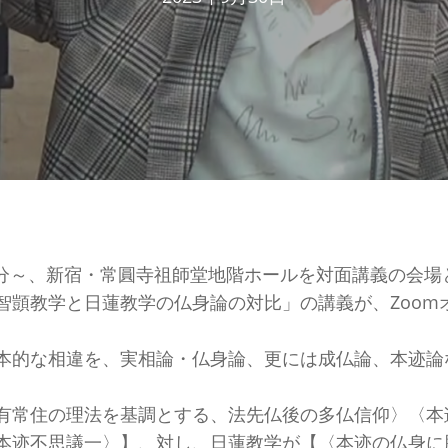
30分～、新宿・常圓寺祖師堂地階ホールを対面講義の会
智顗教学と日蓮教学の仏身論の対比」の講義が、Zoom
。
本的な相違を、実相論・仏身論、更には成仏論、本迹論
有常住の理法を基調とする、法先仏後の多仏信仰〉〈本
本迹不思議一〉】、対し、日蓮教学が【〈本迹の仏身に