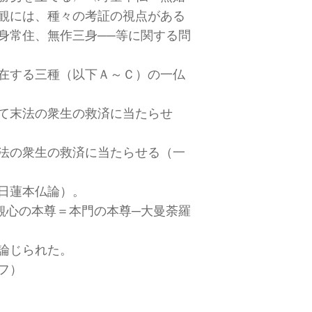
観には、種々の考証の視点がある
身常住、無作三身──等に関する問
在する三種（以下Ａ～Ｃ）の一仏
て末法の衆生の救済に当たらせ
法の衆生の救済に当たらせる（一
日蓮本仏論）。
観心の本尊＝本門の本尊─大曼荼羅
論じられた。
フ）