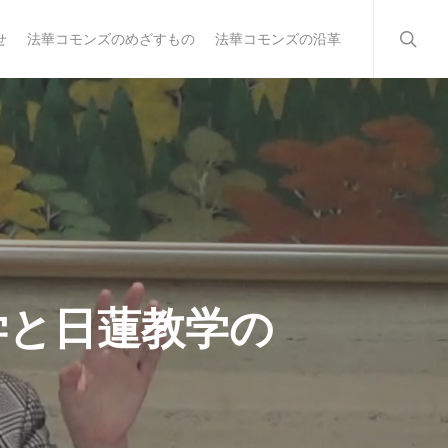
searc
せ
法華コモンズのめざすもの
法華コモンズの沿革
学と日蓮教学の