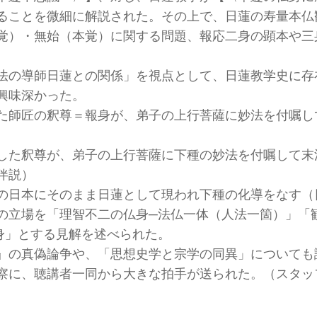
ることを微細に解説された。その上で、日蓮の寿量本仏
覚）・無始（本覚）に関する問題、報応二身の顕本や三
。
法の導師日蓮との関係」を視点として、日蓮教学史に存
興味深かった。
た師匠の釈尊＝報身が、弟子の上行菩薩に妙法を付嘱し
した釈尊が、弟子の上行菩薩に下種の妙法を付嘱して末
伴説）
の日本にそのまま日蓮として現われ下種の化導をなす（
の立場を「理智不二の仏身─法仏一体（人法一箇）」「
身」とする見解を述べられた。
』の真偽論争や、「思想史学と宗学の同異」についても
察に、聴講者一同から大きな拍手が送られた。（スタッ