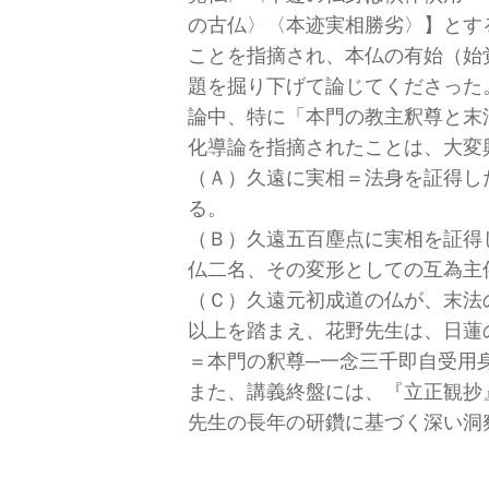
の古仏〉〈本迹実相勝劣〉】とす
ことを指摘され、本仏の有始（始
題を掘り下げて論じてくださった
論中、特に「本門の教主釈尊と末
化導論を指摘されたことは、大変
（Ａ）久遠に実相＝法身を証得し
る。
（Ｂ）久遠五百塵点に実相を証得
仏二名、その変形としての互為主
（Ｃ）久遠元初成道の仏が、末法
以上を踏まえ、花野先生は、日蓮
＝本門の釈尊─一念三千即自受用
また、講義終盤には、『立正観抄
先生の長年の研鑽に基づく深い洞