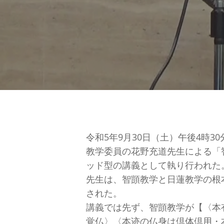
令和5年9月30日（土）午後4時
教学委員の花野充道先生による「
ッド型の講義として執り行われた
先生は、智顗教学と日蓮教学の根
された。
講義では先ず、智顗教学が【〈本
覚仏〉〈本迹の仏身は倶体倶用・