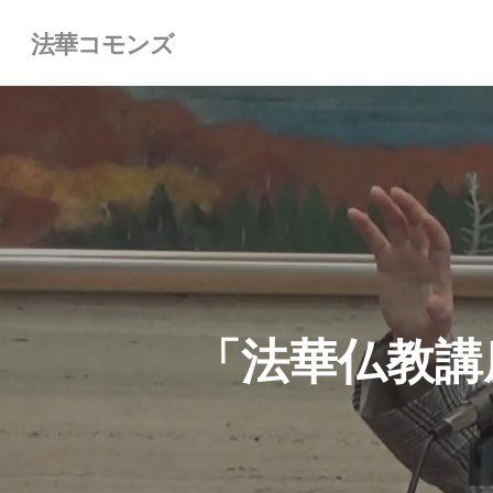
Skip
法華コモンズ
to
main
content
「法華仏教講