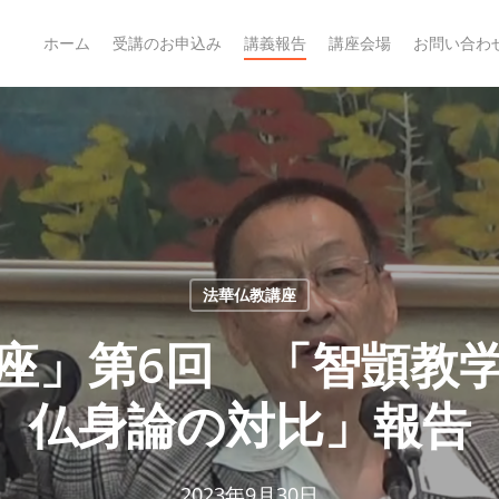
ホーム
受講のお申込み
講義報告
講座会場
お問い合わ
法華仏教講座
座」第6回 「智顗教
仏身論の対比」報告
2023年9月30日