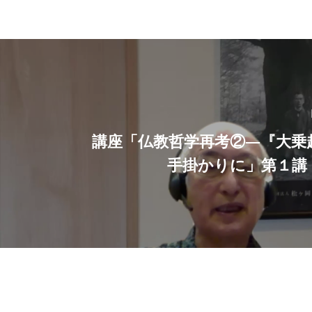
講座「仏教哲学再考②―『大乗
手掛かりに」第１講