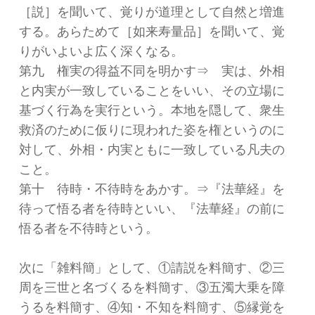
［説］を聞いて、覚りが道理として自然と増進
する。あらためて［如来寿量品］を聞いて、覚
りがいよいよ広く深くなる。
第九 権実の得益不同を明かす⇒ 実は、外相
と内実が一致していることをいい、その立場に
基づく行為を実行という。本地を隠して、衆生
救済のために仮りに現われた姿を権というのに
対して、外相・内実ともに一致している凡夫の
こと。
第十 待時・不待時をあかす。⇒『法華経』を
待って悟る者を待時といい、『法華経』の前に
悟る者を不待時という。
次に「雑料簡」として、①請説を料簡す、②三
周を三世と名づくるを料簡す、③五濁大乗を障
うるを料簡す、④知・不知を料簡す、⑤縁覚を