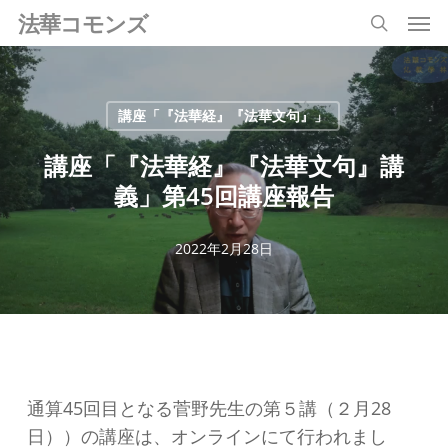
Men
Skip
法華コモンズ
search
to
main
content
講座「『法華経』『法華文句』」
講座「『法華経』『法華文句』講
義」第45回講座報告
2022年2月28日
通算45回目となる菅野先生の第５講（２月28
日））の講座は、オンラインにて行われまし