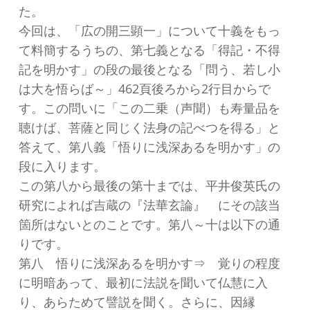
た。
今回は、「広の開三顕一」について十義をもっ
て料簡するうちの、第七義となる「得記・不得
記を明かす」の段の最後となる「問う、若し小
は大を悟らば～」462頁後ろから2行目からで
す。この問いに「この二乗（声聞）も寿量品を
聴けば、菩薩と同じく法身の記べつを得る」と
答えて、第八義「悟りに浅深あるを明かす」の
段に入ります。
この第八から最後の第十までは、平井俊英氏の
研究によれば吉蔵の『法華玄論』 にその該当
箇所はないとのことです。第八～十は以下の通
りです。
第八 悟りに浅深あるを明かす⇒ 覚りの程度
に明暗あって、最初に法説を聞いて仏慧に入
り、あらためて譬説を聞く。さらに、因縁