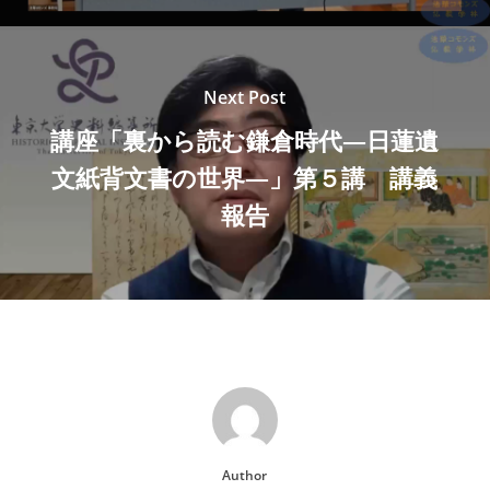
Next Post
講座「裏から読む鎌倉時代—日蓮遺
文紙背文書の世界—」第５講 講義
報告
Author