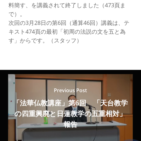
料簡す、を講義されて終了しました（473頁ま
で）。
次回の3月28日の第6回（通算46回）講義は、テ
キスト474頁の最初「初周の法説の文を五と為
す」からです。（スタッフ）
Previous Post
「法華仏教講座」第6回 「天台教学
の四重興廃と日蓮教学の五重相対」
報告