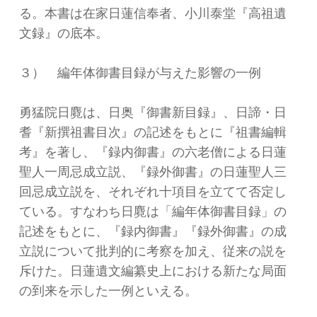
る。本書は在家日蓮信奉者、小川泰堂『高祖遺
文録』の底本。
３） 編年体御書目録が与えた影響の一例
勇猛院日麑は、日奥『御書新目録』、日諦・日
耆『新撰祖書目次』の記述をもとに『祖書編輯
考』を著し、『録内御書』の六老僧による日蓮
聖人一周忌成立説、『録外御書』の日蓮聖人三
回忌成立説を、それぞれ十項目を立てて否定し
ている。すなわち日麑は「編年体御書目録」の
記述をもとに、『録内御書』『録外御書』の成
立説について批判的に考察を加え、従来の説を
斥けた。日蓮遺文編纂史上における新たな局面
の到来を示した一例といえる。