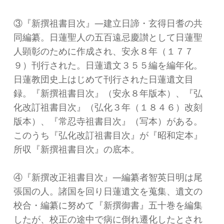
③『新撰祖書目次』―建立日諦・玄得日耆の共
同編纂。日蓮聖人の五百遠忌慶讃として日蓮聖
人顕彰のために作成され、安永８年（１７７
９）刊行された。日蓮遺文３５５編を編年化。
日蓮教団史上はじめて刊行された日蓮遺文目
録。『新撰祖書目次』（安永８年版本）、『弘
化改訂祖書目次』（弘化３年（１８４６）改刻
版本）、『常忍寺祖書目次』（写本）がある。
このうち『弘化改訂祖書目次』が『昭和定本』
所収『新撰祖書目次』の底本。
④『新撰改正祖書目次』―編纂者智英日明は尾
張国の人。諸国を回り日蓮遺文を蒐集、遺文の
校合・編纂に努めて『新撰御書』五十巻を編集
したが、校正の途中で病に倒れ遷化したとされ