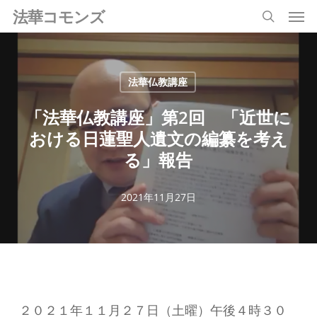
Men
Skip
法華コモンズ
search
to
main
content
法華仏教講座
「法華仏教講座」第2回 「近世に
おける日蓮聖人遺文の編纂を考え
る」報告
2021年11月27日
２０２１年１１月２７日（土曜）午後４時３０