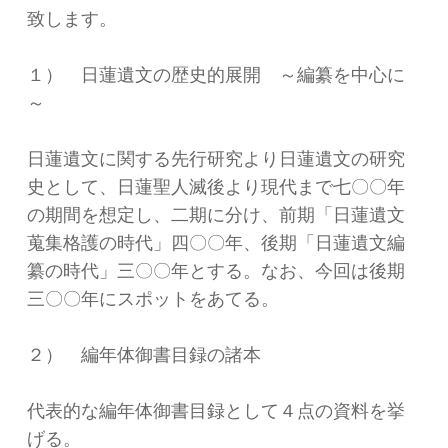
致します。
１） 日蓮遺文の歴史的展開 ～編纂を中心に
～
日蓮遺文に関する先行研究より日蓮遺文の研究
史として、日蓮聖人滅後より現代まで七〇〇年
の期間を想定し、二期に分け、前期「日蓮遺文
蒐集格護の時代」四〇〇年、後期「日蓮遺文編
纂の時代」三〇〇年とする。なお、今回は後期
三〇〇年にスポットをあてる。
２） 編年体御書目録の諸本
代表的な編年体御書目録として４点の資料を挙
げる。