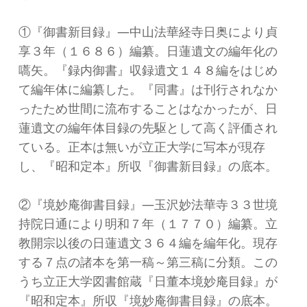
①『御書新目録』―中山法華経寺日奥により貞
享３年（１６８６）編纂。日蓮遺文の編年化の
嚆矢。『録内御書』収録遺文１４８編をはじめ
て編年体に編纂した。『同書』は刊行されなか
ったため世間に流布することはなかったが、日
蓮遺文の編年体目録の先駆として高く評価され
ている。正本は無いが立正大学に写本が現存
し、『昭和定本』所収『御書新目録』の底本。
②『境妙庵御書目録』―玉沢妙法華寺３３世境
持院日通により明和７年（１７７０）編纂。立
教開宗以後の日蓮遺文３６４編を編年化。現存
する７点の諸本を第一稿～第三稿に分類。この
うち立正大学図書館蔵『日董本境妙庵目録』が
『昭和定本』所収『境妙庵御書目録』の底本。