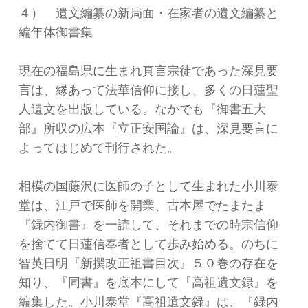
４） 遺文編纂の新局面・在家者の遺文編纂と
編年体御書集
現在の福島県に生まれ真言宗徒であった深見要
言は、縁あって法華信仰に接し、多くの日蓮聖
人遺文を出版している。なかでも『御書五大
部』所収の広本『立正安国論』は、深見要言に
よってはじめて刊行された。
相模の国藤沢に医師の子として生まれた小川泰
堂は、江戸で医師を開業、古本屋でたまたま
『録内御書』を一読して、それまでの時宗信仰
を捨てて日蓮信奉者として歩み始める。のちに
智英日明『新撰改正祖書目次』５０巻の存在を
知り、『同書』を底本にして『高祖遺文録』を
編集した。小川泰堂『高祖遺文録』は、『録内