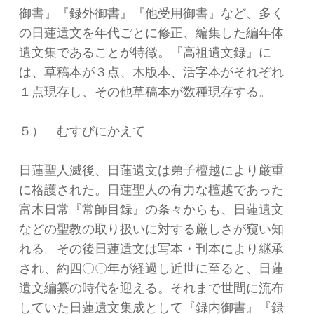
御書』『録外御書』『他受用御書』など、多く
の日蓮遺文を年代ごとに修正、編集した編年体
遺文集であることが特徴。『高祖遺文録』に
は、草稿本が３点、木版本、活字本がそれぞれ
１点現存し、その他草稿本が数種現存する。
５） むすびにかえて
日蓮聖人滅後、日蓮遺文は弟子檀越により厳重
に格護された。日蓮聖人の有力な檀越であった
富木日常『常師目録』の条々からも、日蓮遺文
などの聖教の取り扱いに対する厳しさが窺い知
れる。その後日蓮遺文は写本・刊本により継承
され、約四〇〇年が経過し近世に至ると、日蓮
遺文編纂の時代を迎える。それまで世間に流布
していた日蓮遺文集成として『録内御書』『録