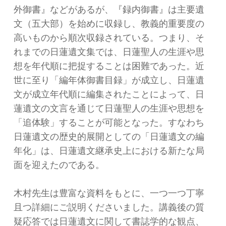
外御書』などがあるが、『録内御書』は主要遺
文（五大部）を始めに収録し、教義的重要度の
高いものから順次収録されている。つまり、そ
れまでの日蓮遺文集では、日蓮聖人の生涯や思
想を年代順に把捉することは困難であった。近
世に至り「編年体御書目録」が成立し、日蓮遺
文が成立年代順に編集されたことによって、日
蓮遺文の文言を通じて日蓮聖人の生涯や思想を
「追体験」することが可能となった。すなわち
日蓮遺文の歴史的展開としての「日蓮遺文の編
年化」は、日蓮遺文継承史上における新たな局
面を迎えたのである。
木村先生は豊富な資料をもとに、一つ一つ丁寧
且つ詳細にご説明くださいました。講義後の質
疑応答では日蓮遺文に関して書誌学的な観点、