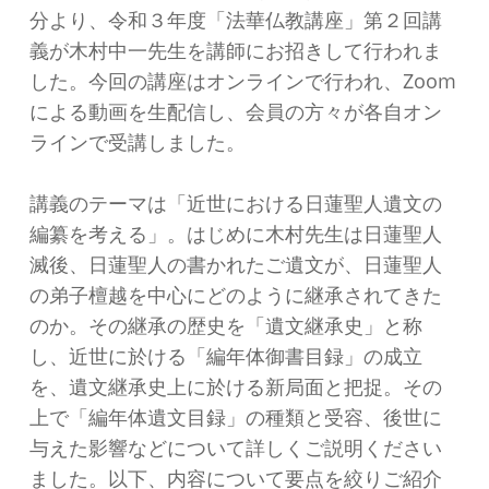
分より、令和３年度「法華仏教講座」第２回講
義が木村中一先生を講師にお招きして行われま
した。今回の講座はオンラインで行われ、Zoom
による動画を生配信し、会員の方々が各自オン
ラインで受講しました。
講義のテーマは「近世における日蓮聖人遺文の
編纂を考える」。はじめに木村先生は日蓮聖人
滅後、日蓮聖人の書かれたご遺文が、日蓮聖人
の弟子檀越を中心にどのように継承されてきた
のか。その継承の歴史を「遺文継承史」と称
し、近世に於ける「編年体御書目録」の成立
を、遺文継承史上に於ける新局面と把捉。その
上で「編年体遺文目録」の種類と受容、後世に
与えた影響などについて詳しくご説明ください
ました。以下、内容について要点を絞りご紹介