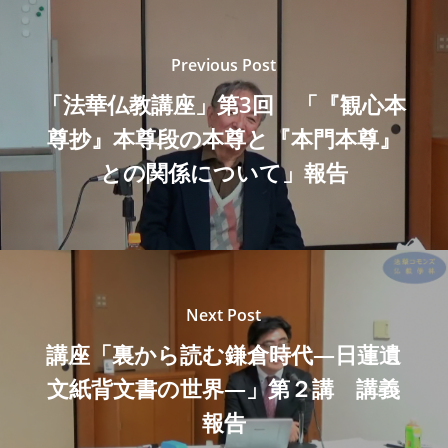
Previous Post
「法華仏教講座」第3回 「『観心本
尊抄』本尊段の本尊と『本門本尊』
との関係について」報告
Next Post
講座「裏から読む鎌倉時代—日蓮遺
文紙背文書の世界—」第２講 講義
報告