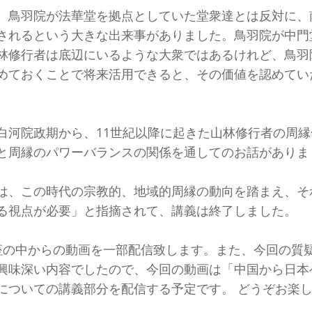
、鳥羽院が法華堂を拠点としていた堂衆達とは反対に、
されるという大きな出来事がありました。鳥羽院が中門
林修行者は底辺にいるような大衆ではあるけれど、鳥羽
めておくことで将来活用できると、その価値を認めてい
白河院政期から、11世紀以降に起きた山林修行者の周
と周縁のパワーバランスの関係を通してのお話がありま
は、この時代の宗教的、地域的周縁の動向を踏まえ、そ
る視点が必要」と指摘されて、講義は終了しました。
座の中からの動画を一部配信致します。また、今回の質
興味深い内容でしたので、今回の動画は「中国から日本
についての講義部分を配信する予定です。 どうぞお楽