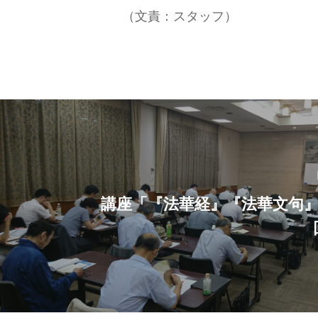
（文責：スタッフ）
講座「『法華経』『法華文句』