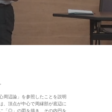
。
心周辺論」を参照したことを説明
は、頂点が中心で周縁部が底辺に
に「◎」の図を描き、その内円を