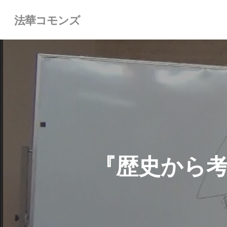
Skip
法華コモンズ
to
main
content
『歴史から