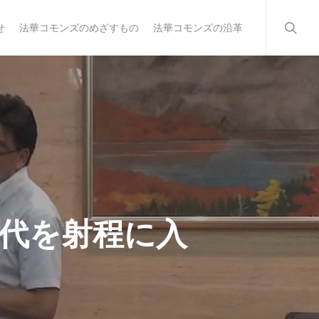
searc
せ
法華コモンズのめざすもの
法華コモンズの沿革
代を射程に入