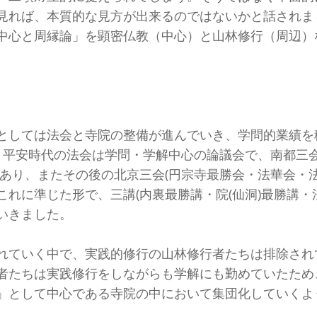
見れば、本質的な見方が出来るのではないかと話されま
中心と周縁論」を顕密仏教（中心）と山林修行（周辺）
としては法会と寺院の整備が進んでいき、学問的業績を
。平安時代の法会は学問・学解中心の論議会で、南都三会
あり、またその後の北京三会(円宗寺最勝会・法華会・法
れに準じた形で、三講(内裏最勝講・院(仙洞)最勝講・
いきました。
れていく中で、実践的修行の山林修行者たちは排除され
者たちは実践修行をしながらも学解にも勤めていたため
」として中心である寺院の中において集団化していくよ