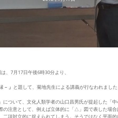
は、7月17日午後6時30分より、
周縁
– 」
と題して、菊地先生による講義が行なわれました
」について、文化人類学者の山口昌男氏が提起した「中
際の注意として、例えば立体的に「△」図で表した場合
、二項対立的に捉えられてしまう。そうではなく平面的