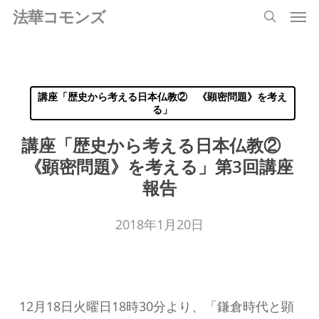
Men
Skip
法華コモンズ
search
to
main
content
講座「歴史から考える日本仏教② 《顕密問題》を考え
る」
講座「歴史から考える日本仏教②
《顕密問題》を考える」第3回講座
報告
2018年1月20日
12月18日火曜日18時30分より、「鎌倉時代と顕