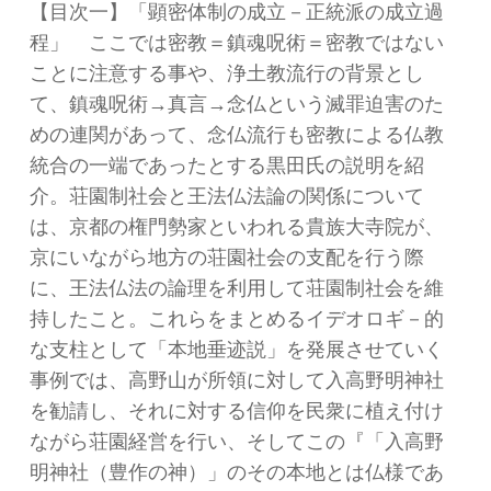
【目次一】「顕密体制の成立－正統派の成立過
程」 ここでは密教＝鎮魂呪術＝密教ではない
ことに注意する事や、浄土教流行の背景とし
て、鎮魂呪術→真言→念仏という滅罪迫害のた
めの連関があって、念仏流行も密教による仏教
統合の一端であったとする黒田氏の説明を紹
介。荘園制社会と王法仏法論の関係について
は、京都の権門勢家といわれる貴族大寺院が、
京にいながら地方の荘園社会の支配を行う際
に、王法仏法の論理を利用して荘園制社会を維
持したこと。これらをまとめるイデオロギ－的
な支柱として「本地垂迹説」を発展させていく
事例では、高野山が所領に対して入高野明神社
を勧請し、それに対する信仰を民衆に植え付け
ながら荘園経営を行い、そしてこの『「入高野
明神社（豊作の神）」のその本地とは仏様であ