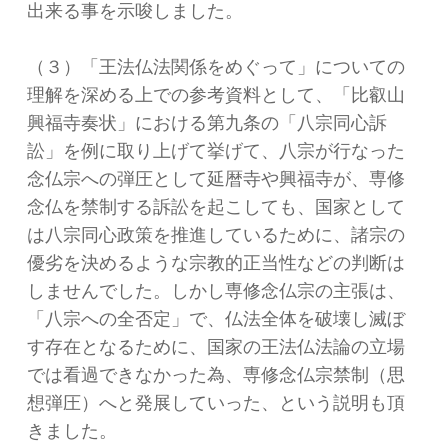
出来る事を示唆しました。
（３）「王法仏法関係をめぐって」についての
理解を深める上での参考資料として、「比叡山
興福寺奏状」における第九条の「八宗同心訴
訟」を例に取り上げて挙げて、八宗が行なった
念仏宗への弾圧として延暦寺や興福寺が、専修
念仏を禁制する訴訟を起こしても、国家として
は八宗同心政策を推進しているために、諸宗の
優劣を決めるような宗教的正当性などの判断は
しませんでした。しかし専修念仏宗の主張は、
「八宗への全否定」で、仏法全体を破壊し滅ぼ
す存在となるために、国家の王法仏法論の立場
では看過できなかった為、専修念仏宗禁制（思
想弾圧）へと発展していった、という説明も頂
きました。